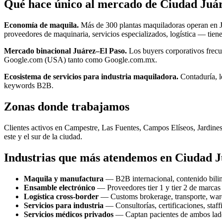
Qué hace único al mercado de Ciudad Juá
Economía de maquila.
Más de 300 plantas maquiladoras operan en J
proveedores de maquinaria, servicios especializados, logística — ti
Mercado binacional Juárez–El Paso.
Los buyers corporativos frecue
Google.com (USA) tanto como Google.com.mx.
Ecosistema de servicios para industria maquiladora.
Contaduría, l
keywords B2B.
Zonas donde trabajamos
Clientes activos en Campestre, Las Fuentes, Campos Elíseos, Jardines
este y el sur de la ciudad.
Industrias que más atendemos en Ciudad 
Maquila y manufactura
— B2B internacional, contenido biling
Ensamble electrónico
— Proveedores tier 1 y tier 2 de marcas 
Logística cross-border
— Customs brokerage, transporte, war
Servicios para industria
— Consultorías, certificaciones, staff
Servicios médicos privados
— Captan pacientes de ambos lados