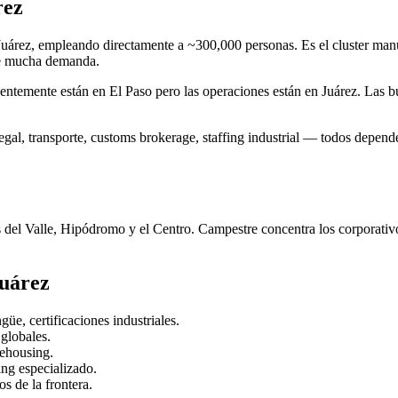
rez
uárez, empleando directamente a ~300,000 personas. Es el cluster man
ene mucha demanda.
ntemente están en El Paso pero las operaciones están en Juárez. Las bú
egal, transporte, customs brokerage, staffing industrial — todos depen
 del Valle, Hipódromo y el Centro. Campestre concentra los corporativos
Juárez
üe, certificaciones industriales.
globales.
ehousing.
ing especializado.
 de la frontera.