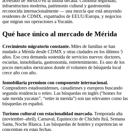
acelerado de México en la última década. Combina seguridad,
infraestructura moderna, patrimonio cultural y gastronomía
reconocida internacionalmente — una mezcla que está atrayendo
residentes de CDMX, expatriados de EEUU/Europa, y negocios
que migran sus operaciones a Yucatán.
Qué hace único al mercado de Mérida
Crecimiento migratorio constante.
Miles de familias se han
mudado a Mérida desde CDMX y otras ciudades en los últimos 5
años. Eso crea demanda sostenida de servicios nuevos: doctores,
escuelas, inmobiliaria, gastronomía, entretenimiento. Es uno de los
pocos mercados mexicanos donde el volumen de búsqueda local
crece año con año.
Inmobiliaria premium con componente internacional.
Compradores estadounidenses, canadienses y europeos buscando
segunda residencia o retiro. Las búsquedas en inglés (“homes for
sale merida yucatan”, “retire in merida”) son tan relevantes como las
búsquedas en español.
Turismo cultural con estacionalidad marcada.
Temporada alta
(noviembre–abril), Carnaval, Equinoccio de Chichén Itzá, Semana
Santa, Noche Blanca. Las búsquedas de hoteles y experiencias se
concentran en estas fechas.