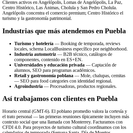
Clientes activos en Angelópolis, Lomas de Angelópolis, La Paz,
Centro Histórico, Las Ánimas, Cholula y San Pedro Cholula.
Angelópolis concentra el comercio premium; Centro Histórico el
turismo y la gastronomía patrimonial.
Industrias que más atendemos en Puebla
Turismo y hotelería
— Booking de temporada, reviews
locales, schema LocalBusiness específico por neighborhood.
Industria automotriz
— B2B técnico, catálogos de
componentes, contenido en ES+EN.
Universidades y educación privada
— Captación de
alumnos, SEO para programas académicos.
Retail y gastronomía poblana
— Mole, chalupas, cemitas
— SEO para food categories con identidad regional.
Agroindustria
— Procesadoras, productos regionales.
Así trabajamos con clientes en Puebla
Horario central (GMT-6). El poblano promedio valora la cortesía y
el trato personal — las primeras reuniones típicamente incluyen más
contexto social que una llamada con Monterrey. Facturamos con
CFDI 4.0. Para proyectos de turismo cultural coordinamos con los
calendarios de temporada (Semana Santa, Día de Muertos,