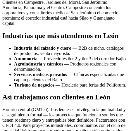
Clientes en Campestre, Jardines del Moral, San Jerónimo,
Andalucía, Panorama y el Centro. Campestre concentra los
corporativos y consultorios médicos; San Jerónimo el comercio
premium; el corredor industrial está hacia Silao y Guanajuato
capital.
Industrias que más atendemos en León
Industria del calzado y cuero
— B2B de nicho, catálogos
de productos, venta mayorista.
Automotriz
— Proveedores tier 2 y tier 3 del corredor Bajío.
Agroindustria y cárnicos
— Productos regionales con
denominación.
Servicios médicos privados
— Clínicas especializadas que
captan pacientes del Bajío.
Turismo de negocios
— Hotelería para ferias del Poliforum.
Así trabajamos con clientes en León
Horario central (GMT-6). Los leoneses privilegian la puntualidad y
el seguimiento formal — los proyectos que funcionan son los que
tienen roadmap claro y entregables bien definidos. Facturamos con
CFDI 4.0. Para proyectos industriales, coordinamos con el ciclo de
ferias del Poliforum para asegurar que los sitios estén optimizados