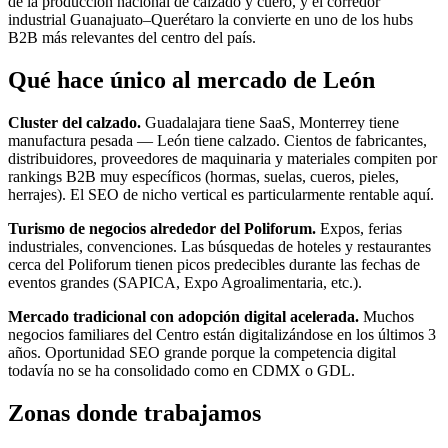
de la producción nacional de calzado y cuero, y el corredor
industrial Guanajuato–Querétaro la convierte en uno de los hubs
B2B más relevantes del centro del país.
Qué hace único al mercado de León
Cluster del calzado.
Guadalajara tiene SaaS, Monterrey tiene
manufactura pesada — León tiene calzado. Cientos de fabricantes,
distribuidores, proveedores de maquinaria y materiales compiten por
rankings B2B muy específicos (hormas, suelas, cueros, pieles,
herrajes). El SEO de nicho vertical es particularmente rentable aquí.
Turismo de negocios alrededor del Poliforum.
Expos, ferias
industriales, convenciones. Las búsquedas de hoteles y restaurantes
cerca del Poliforum tienen picos predecibles durante las fechas de
eventos grandes (SAPICA, Expo Agroalimentaria, etc.).
Mercado tradicional con adopción digital acelerada.
Muchos
negocios familiares del Centro están digitalizándose en los últimos 3
años. Oportunidad SEO grande porque la competencia digital
todavía no se ha consolidado como en CDMX o GDL.
Zonas donde trabajamos