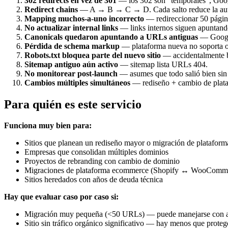
302 redirects en vez de 301
— los 302 son “temporales”, Googl
Redirect chains
— A → B → C → D. Cada salto reduce la autor
Mapping muchos-a-uno incorrecto
— redireccionar 50 página
No actualizar internal links
— links internos siguen apuntand
Canonicals quedaron apuntando a URLs antiguas
— Google
Pérdida de schema markup
— plataforma nueva no soporta o
Robots.txt bloquea parte del nuevo sitio
— accidentalmente b
Sitemap antiguo aún activo
— sitemap lista URLs 404.
No monitorear post-launch
— asumes que todo salió bien sin v
Cambios múltiples simultáneos
— rediseño + cambio de plataf
Para quién es este servicio
Funciona muy bien para:
Sitios que planean un rediseño mayor o migración de plataform
Empresas que consolidan múltiples dominios
Proyectos de rebranding con cambio de dominio
Migraciones de plataforma ecommerce (Shopify ↔ WooComm
Sitios heredados con años de deuda técnica
Hay que evaluar caso por caso si:
Migración muy pequeña (<50 URLs) — puede manejarse con au
Sitio sin tráfico orgánico significativo — hay menos que proteg