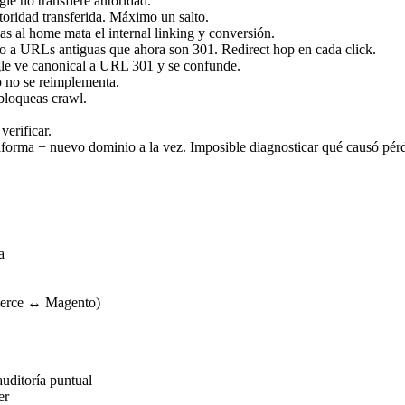
e no transfiere autoridad.
idad transferida. Máximo un salto.
s al home mata el internal linking y conversión.
o a URLs antiguas que ahora son 301. Redirect hop en cada click.
 ve canonical a URL 301 y se confunde.
 no se reimplementa.
loqueas crawl.
erificar.
orma + nuevo dominio a la vez. Imposible diagnosticar qué causó pérd
a
erce ↔ Magento)
ditoría puntual
er