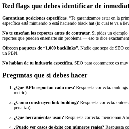
Red flags que debes identificar de inmedia
Garantizan posiciones específicas.
“Te garantizamos estar en la prim
específica está mintiendo o está haciendo black hat (lo cual te va a ll
No te enseñan los reportes antes de contratar.
Si pides un ejemplo 
reportes que pueden enseñarte sin problema — eso te dice exactamente
Ofrecen paquetes de “1,000 backlinks”.
Nadie que sepa de SEO comp
un PBN.
No hablan de tu industria específica.
SEO para ecommerce es muy dis
Preguntas que sí debes hacer
¿Qué KPIs reportan cada mes?
Respuesta correcta: rankings 
metric).
¿Cómo construyen link building?
Respuesta correcta: outreac
penaliza).
¿Qué herramientas usan?
Respuesta correcta: mencionan Ahr
¿Puedo ver casos de éxito con números reales?
Respuesta cor