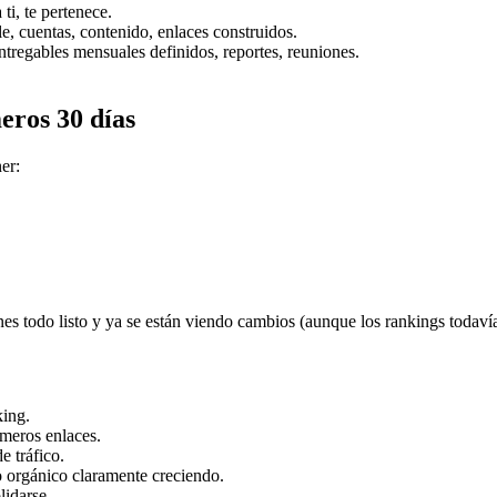
ti, te pertenece.
 cuentas, contenido, enlaces construidos.
tregables mensuales definidos, reportes, reuniones.
eros 30 días
er:
ienes todo listo y ya se están viendo cambios (aunque los rankings todav
king.
meros enlaces.
 tráfico.
 orgánico claramente creciendo.
idarse.