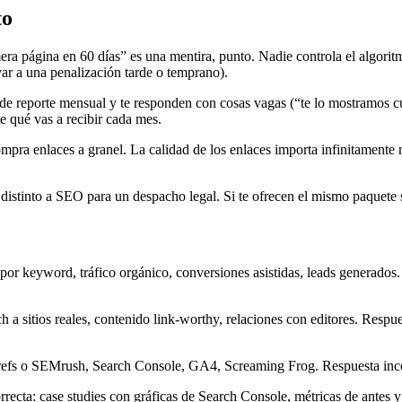
to
era página en 60 días” es una mentira, punto. Nadie controla el algori
evar a una penalización tarde o temprano).
de reporte mensual y te responden con cosas vagas (“te lo mostramos cua
 qué vas a recibir cada mes.
ra enlaces a granel. La calidad de los enlaces importa infinitamente 
tinto a SEO para un despacho legal. Si te ofrecen el mismo paquete s
por keyword, tráfico orgánico, conversiones asistidas, leads generados.
h a sitios reales, contenido link-worthy, relaciones con editores. Respu
efs o SEMrush, Search Console, GA4, Screaming Frog. Respuesta incor
recta: case studies con gráficas de Search Console, métricas de antes y