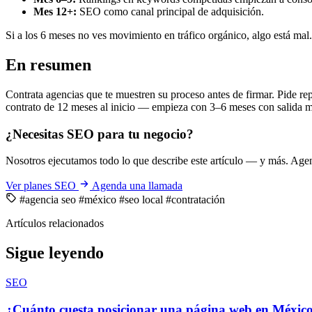
Mes 12+:
SEO como canal principal de adquisición.
Si a los 6 meses no ves movimiento en tráfico orgánico, algo está mal.
En resumen
Contrata agencias que te muestren su proceso antes de firmar. Pide rep
contrato de 12 meses al inicio — empieza con 3–6 meses con salida 
¿Necesitas SEO para tu negocio?
Nosotros ejecutamos todo lo que describe este artículo — y más. Ag
Ver planes SEO
Agenda una llamada
#agencia seo
#méxico
#seo local
#contratación
Artículos relacionados
Sigue leyendo
SEO
¿Cuánto cuesta posicionar una página web en Méxic