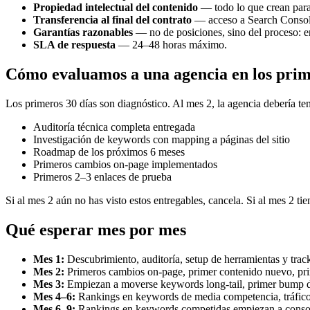
Propiedad intelectual del contenido
— todo lo que crean para 
Transferencia al final del contrato
— acceso a Search Console,
Garantías razonables
— no de posiciones, sino del proceso: en
SLA de respuesta
— 24–48 horas máximo.
Cómo evaluamos a una agencia en los prim
Los primeros 30 días son diagnóstico. Al mes 2, la agencia debería ten
Auditoría técnica completa entregada
Investigación de keywords con mapping a páginas del sitio
Roadmap de los próximos 6 meses
Primeros cambios on-page implementados
Primeros 2–3 enlaces de prueba
Si al mes 2 aún no has visto estos entregables, cancela. Si al mes 2 t
Qué esperar mes por mes
Mes 1:
Descubrimiento, auditoría, setup de herramientas y trac
Mes 2:
Primeros cambios on-page, primer contenido nuevo, pri
Mes 3:
Empiezan a moverse keywords long-tail, primer bump de
Mes 4–6:
Rankings en keywords de media competencia, tráfico
Mes 6–9:
Rankings en keywords competidas empiezan a consol