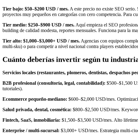
Tier bajo: $50–$200 USD / mes.
A este precio no existe SEO serio.
proyectos muy pequeños en categorías con cero competencia. Para cua
Tier medio: $250–$900 USD / mes.
Aquí empieza el SEO profesional.
building de calidad modesta, reportes mensuales. Funciona para la 
Tier alto: $1,000–$3,000+ USD / mes.
Agencias con equipos completo
multi-sku) o para competir a nivel nacional contra players establecidos
Cuánto deberías invertir según tu industri
Servicios locales (restaurantes, plomeros, dentistas, despachos pe
B2B profesional (consultoría, legal, contabilidad):
$500–$1,500 USD
tutoriales).
Ecommerce pequeño-mediano:
$600–$2,000 USD/mes. Optimización
Salud privada, dental, cosmética:
$800–$2,500 USD/mes. Keywords m
Fintech, SaaS, inmobiliaria:
$1,500–$3,500 USD/mes. Alto lifetime v
Enterprise / multi-sucursal:
$3,000+ USD/mes. Estrategia multi-ciuda