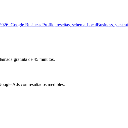
26. Google Business Profile, reseñas, schema LocalBusiness, y estrat
llamada gratuita de 45 minutos.
oogle Ads con resultados medibles.