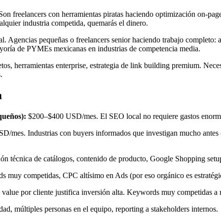
 Son freelancers con herramientas piratas haciendo optimización on-pag
lquier industria competida, quemarás el dinero.
 Agencias pequeñas o freelancers senior haciendo trabajo completo: aud
mayoría de PYMEs mexicanas en industrias de competencia media.
s, herramientas enterprise, estrategia de link building premium. Neces
.
a
queños):
$200–$400 USD/mes. El SEO local no requiere gastos enormes 
/mes. Industrias con buyers informados que investigan mucho antes d
 técnica de catálogos, contenido de producto, Google Shopping setu
uy competidas, CPC altísimo en Ads (por eso orgánico es estratégic
alue por cliente justifica inversión alta. Keywords muy competidas a n
d, múltiples personas en el equipo, reporting a stakeholders internos.